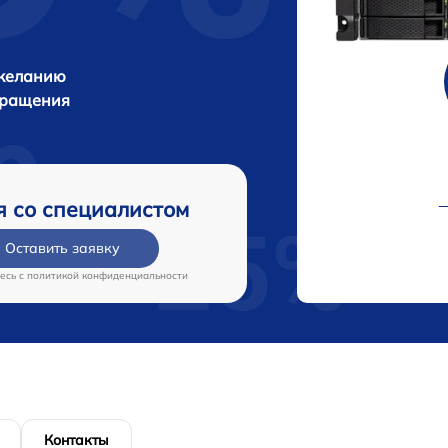
 желанию
бращения
я со специалистом
Оставить заявку
есь c
политикой конфиденциальности
Контакты