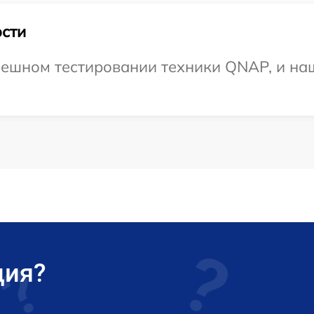
сти
ешном тестировании техники QNAP, и наш
ция?