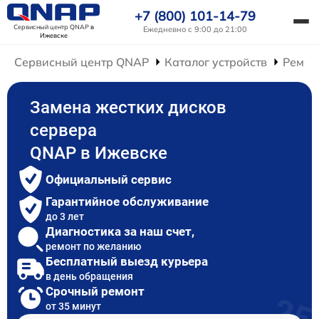
+7 (800) 101-14-79
Сервисный центр QNAP
в
Ежедневно с 9:00 до 21:00
Ижевске
Сервисный центр QNAP
Каталог устройств
Ремон
Замена жестких дисков
сервера
QNAP в Ижевске
Официальный сервис
Гарантийное обслуживание
до 3 лет
Диагностика за наш счет,
ремонт по желанию
Бесплатный выезд курьера
в день обращения
Срочный ремонт
от 35 минут